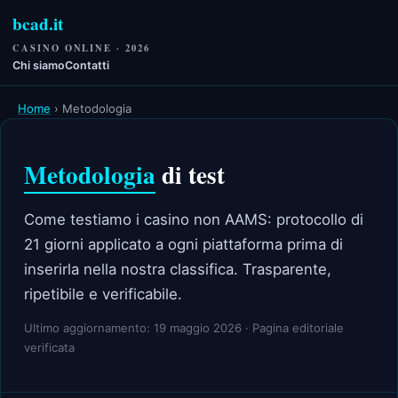
bcad.it
CASINO ONLINE · 2026
Chi siamo
Contatti
Home
›
Metodologia
Metodologia
di test
Come testiamo i casino non AAMS: protocollo di
21 giorni applicato a ogni piattaforma prima di
inserirla nella nostra classifica. Trasparente,
ripetibile e verificabile.
Ultimo aggiornamento: 19 maggio 2026 · Pagina editoriale
verificata