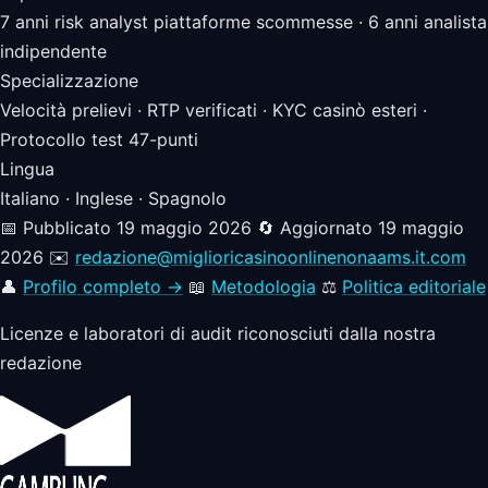
7 anni risk analyst piattaforme scommesse · 6 anni analista
indipendente
Specializzazione
Velocità prelievi · RTP verificati · KYC casinò esteri ·
Protocollo test 47-punti
Lingua
Italiano · Inglese · Spagnolo
📅 Pubblicato 19 maggio 2026
🔄 Aggiornato 19 maggio
2026
✉️
redazione@miglioricasinoonlinenonaams.it.com
👤
Profilo completo →
📖
Metodologia
⚖️
Politica editoriale
Licenze e laboratori di audit riconosciuti dalla nostra
redazione