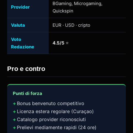
BGaming, Microgaming,
Provider
Quickspin
Valuta
EUR · USD · cripto
Voto
4.5/5
⭐
Redazione
Pro e contro
Punti di forza
Bonus benvenuto competitivo
Licenza estera regolare (Curaçao)
Catalogo provider riconosciuti
Prelievi mediamente rapidi (24 ore)